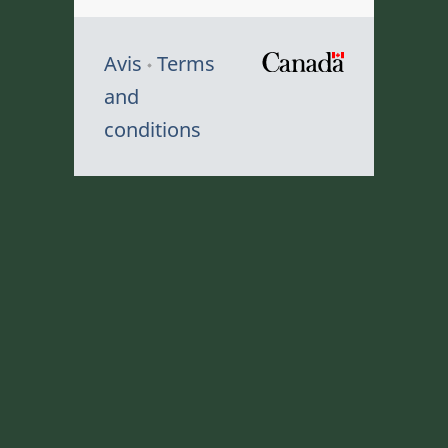
Avis
Terms
/
and
Symbole
conditions
du
gouvernem
du
Canada