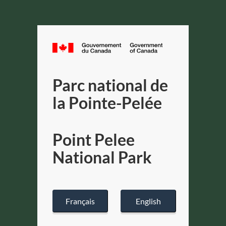
Canada.ca
Gouverneme
du
Parc national de
Canada
/
la Pointe-Pelée
Government
of
Point Pelee
Canada
National Park
Français
English