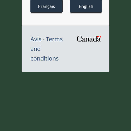
Français
English
Avis
Terms
/
and
Symbole
conditions
du
gouvernem
du
Canada