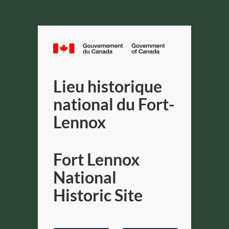
Canada.ca
Gouverneme
du
Lieu historique
Canada
/
national du Fort-
Government
Lennox
of
Canada
Fort Lennox
National
Historic Site