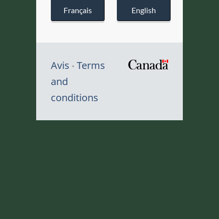
Français
English
Avis
Terms
/
and
Symbole
conditions
du
gouvernem
du
Canada