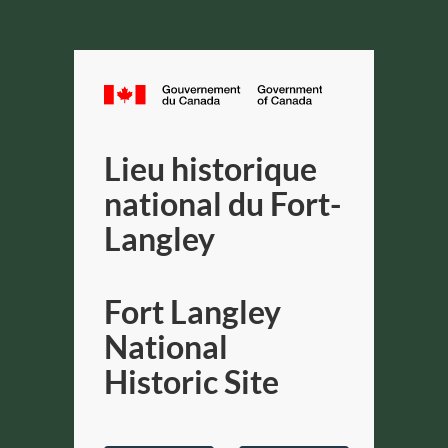
Canada.ca
Gouverneme
du
Lieu historique
Canada
/
national du Fort-
Government
Langley
of
Canada
Fort Langley
National
Historic Site